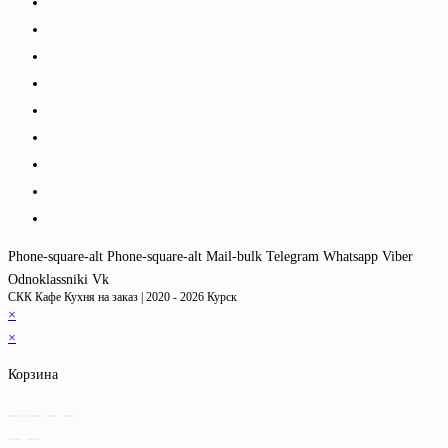
Мини-сендвичи, мини-бургеры, пиццерин
Десерты
Напитки
Соусы
Блинчики
Брускетты
Канапе
Мебель
Аренда посуды
Phone-square-alt
Phone-square-alt
Mail-bulk
Telegram
Whatsapp
Viber
Odnoklassniki
Vk
СКК Кафе Кухня на заказ | 2020 - 2026 Курск
×
×
Корзина