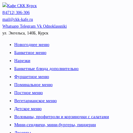
Перейти
к
8|4712| 306-306
содержимому
mail@ckk-kafe.ru
Whatsapp
Telegram
Vk
Odnoklassniki
ул. Энгельса, 140Б, Курск
Новогоднее меню
Банкетное меню
Нарезки
Банкетные блюда дополнительно
Фуршетное меню
Поминальное меню
Постное меню
Вегетарианское меню
Детское меню
Волованы, профитроли и корзиночки с салатами
Мини-сендвичи, мини-бургеры, пиццерин
Десерты