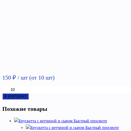
150
₽
/ шт (от 10 шт)
Количество
товара
В КОРЗИНУ
Брускетта
Похожие товары
с
сырокопченым
Быстрый просмотр
окороком
Быстрый просмотр
и