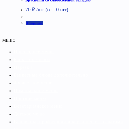
Брускетта со слабосоленой сельдью
70
₽
/шт (от 10 шт)
В корзину
МЕНЮ
Новогоднее меню
Банкетное меню
Нарезки
Банкетные блюда дополнительно
Фуршетное меню
Поминальное меню
Постное меню
Вегетарианское меню
Детское меню
Волованы, профитроли и корзиночки с салатами