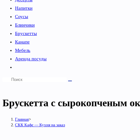
Напитки
Соусы
Блинчики
Брускетты
Канапе
Мебель
Аренда посуды
Переключить
поиск
по
веб-
Брускетта с сырокопченым о
сайту
Главная
>
СКК Кафе — Кухня на заказ