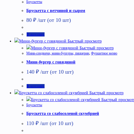
Брускетты
вялеными
Брускетта с ветчиной и сыром
томатами
80
₽
/шт (от 10 шт)
В корзину
Быстрый просмотр
Быстрый просмотр
Мини-сендвичи, мини-бургеры, пиццерин
,
Фуршетное меню
Мини-бургер с говядиной
140
₽
/шт (от 10 шт)
В корзину
Быстрый просмотр
Быстрый просмот
Брускетты
Брускетта со слабосоленой скумбрией
110
₽
/шт (от 10 шт)