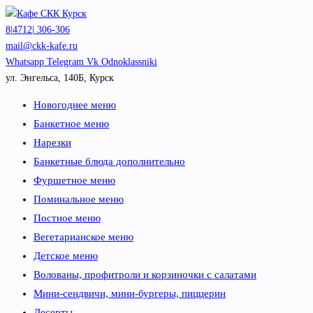
Перейти
к
8|4712| 306-306
содержимому
mail@ckk-kafe.ru
Whatsapp
Telegram
Vk
Odnoklassniki
ул. Энгельса, 140Б, Курск
Новогоднее меню
Банкетное меню
Нарезки
Банкетные блюда дополнительно
Фуршетное меню
Поминальное меню
Постное меню
Вегетарианское меню
Детское меню
Волованы, профитроли и корзиночки с салатами
Мини-сендвичи, мини-бургеры, пиццерин
Десерты