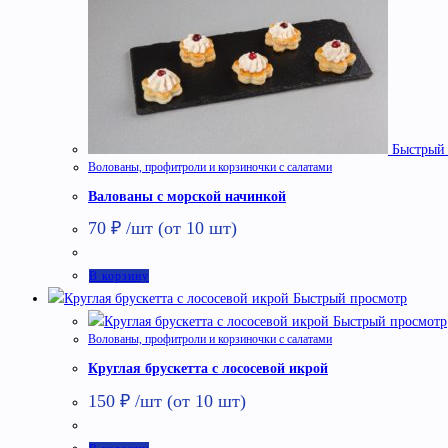
Быстрый 
Волованы, профитроли и корзиночки с салатами
Валованы с морской начинкой
70
₽
/шт (от 10 шт)
В корзину
Быстрый просмотр
Быстрый просмотр
Волованы, профитроли и корзиночки с салатами
Круглая брускетта с лососевой икрой
150
₽
/шт (от 10 шт)