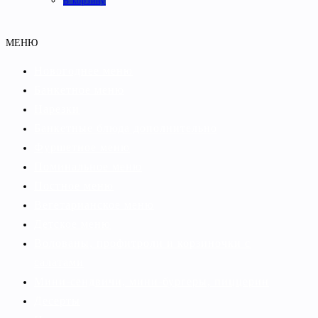
В корзину
МЕНЮ
Новогоднее меню
Банкетное меню
Нарезки
Банкетные блюда дополнительно
Фуршетное меню
Поминальное меню
Постное меню
Вегетарианское меню
Детское меню
Волованы, профитроли и корзиночки с
салатами
Мини-сендвичи, мини-бургеры, пиццерин
Десерты