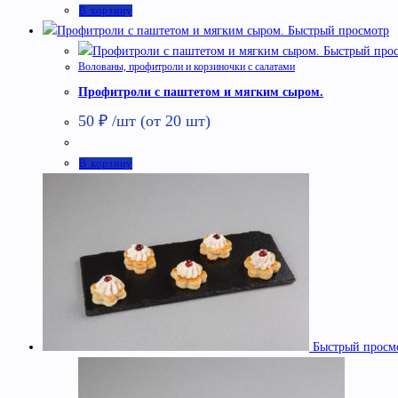
В корзину
Быстрый просмотр
Быстрый про
Волованы, профитроли и корзиночки с салатами
Профитроли с паштетом и мягким сыром.
50
₽
/шт (от 20 шт)
В корзину
Быстрый просм