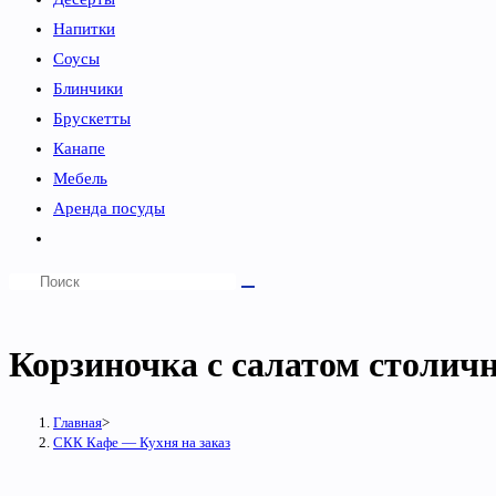
Напитки
Соусы
Блинчики
Брускетты
Канапе
Мебель
Аренда посуды
Переключить
поиск
по
веб-
Корзиночка с салатом столич
сайту
Главная
>
СКК Кафе — Кухня на заказ