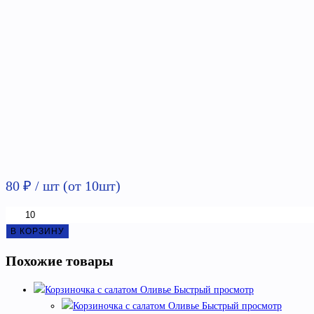
80
₽
/ шт (от 10шт)
Количество
товара
В КОРЗИНУ
Корзиночка
Похожие товары
с
салатом
Быстрый просмотр
столичный
Быстрый просмотр