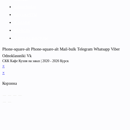
Блинчики
Брускетты
Канапе
Мебель
Аренда посуды
Phone-square-alt
Phone-square-alt
Mail-bulk
Telegram
Whatsapp
Viber
Odnoklassniki
Vk
СКК Кафе Кухня на заказ | 2020 - 2026 Курск
×
×
Корзина