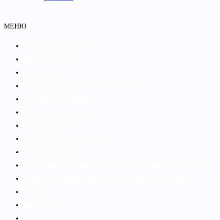
МЕНЮ
Новогоднее меню
Банкетное меню
Нарезки
Банкетные блюда дополнительно
Фуршетное меню
Поминальное меню
Постное меню
Вегетарианское меню
Детское меню
Волованы, профитроли и корзиночки с салатами
Мини-сендвичи, мини-бургеры, пиццерин
Десерты
Напитки
Соусы