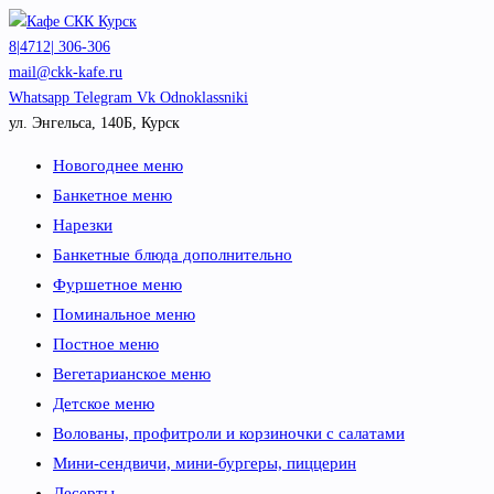
Перейти
к
8|4712| 306-306
содержимому
mail@ckk-kafe.ru
Whatsapp
Telegram
Vk
Odnoklassniki
ул. Энгельса, 140Б, Курск
Новогоднее меню
Банкетное меню
Нарезки
Банкетные блюда дополнительно
Фуршетное меню
Поминальное меню
Постное меню
Вегетарианское меню
Детское меню
Волованы, профитроли и корзиночки с салатами
Мини-сендвичи, мини-бургеры, пиццерин
Десерты